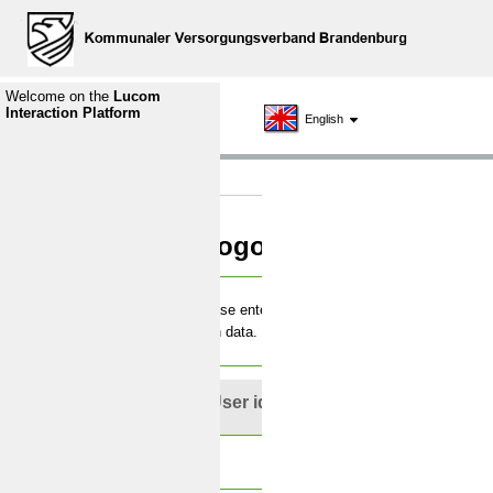
Welcome on the
Lucom
Interaction Platform
English
Logon
Please enter your
login data.
User id