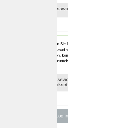
Password
Wenn Sie Ihr
Passwort vergessen
haben, können Sie es
hier zurücksetzten.
Passwort
zurücksetzen?